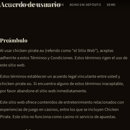
Acuerdo de usuario
Ir
CHICKEN PIRATE
APLICACIÓN
BONO SIN DEPÓSITO
DEMO
al
contenido
Preámbulo
Al usar chicken-pirate.eu (referido como “el Sitio Web”), aceptas
adherirte a estos Términos y Condiciones. Estos términos rigen el uso de
este sitio web.
Estos términos establecen un acuerdo legal vinculante entre usted y
chicken-pirate.eu. Si encuentra alguno de estos términos inaceptable,
por favor abandone el sitio web inmediatamente.
Este sitio web ofrece contenidos de entretenimiento relacionados con
experiencias de juego en casinos, entre los que se incluyen
Chicken
Pirate
. Este sitio no funciona como casino ni servicio de apuestas.