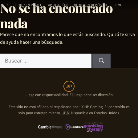
No se ha encontrado
Ir
CHICKEN PIRATE
APLICACIÓN
BONO SIN DEPÓSITO
DEMO
al
nada
contenido
Parece que no encontramos lo que estás buscando. Quizá te sirva
de ayuda hacer una búsqueda.
Buscar:
18+
Juega con responsabilidad. El juego debe ser diversión.
Este sitio no está afiliado ni respaldado por
100HP Gaming
. El contenido es
solo para entretenimiento. 🇺🇸 Disponible en Estados Unidos.