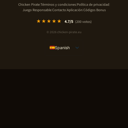
Chicken Pirate
Términos y condiciones
Política de privacidad
|
|
|
Juego Responsable
Contacto
Aplicación
Códigos Bonus
|
|
|
★★★★★
4.7
/5
(
200
votos)
© 2026 chicken-pirate.eu
Spanish
English
French
German
Italian
Portuguese
Polish
Czech