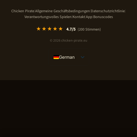
Chicken Pirate
Allgemeine Geschäftsbedingungen
Datenschutzrichtlinie
|
|
|
Verantwortungsvolles Spielen
Kontakt
App
Bonuscodes
|
|
|
★★★★★
4.7
/5
(
200
Stimmen)
© 2026 chicken-pirate.eu
German
English
French
Spanish
Italian
Portuguese
Polish
Czech