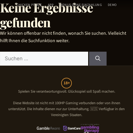
Keine Ergebnisse
Zum
CHICKEN PIRATE
APP
BONUS OHNE EINZAHLUNG
DEMO
Inhalt
gefunden
springen
Wir können offenbar nicht finden, wonach Sie suchen. Vielleicht
hilft Ihnen die Suchfunktion weiter.
Suche
nach:
18+
Spielen Sie verantwortungsvoll. Glücksspiel soll Spaß machen.
Diese Website ist nicht mit
100HP Gaming
verbunden oder von ihnen
unterstützt. Die Inhalte dienen nur zur Unterhaltung. 🇺🇸 Verfügbar in den
Vereinigten Staaten.